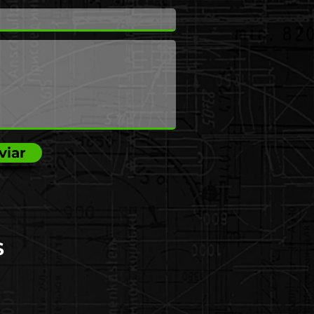
viar
S