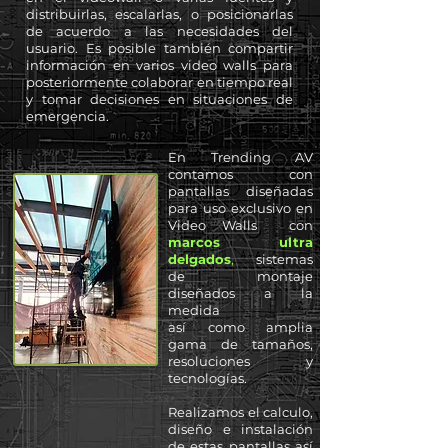
distribuirlas, escalarlas, o posicionarlas
de acuerdo a las necesidades del
usuario. Es posible también compartir
información en varios video walls para
posteriormente colaborar en tiempo real
y tomar decisiones en situaciones de
emergencia.
En Trending AV
c
ontamos con
pantallas diseñadas
para uso exclusivo en
Video Walls con
marcos ultra
delgados
,
sistemas
de montaje
diseñados a la
medida
así
como
amplia
gama de tamaños,
resoluciones y
tecnologías.
Realizamos el calculo,
diseño e instalación
de estas pantallas así