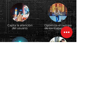
Capta la atención
Optimiza el tiempo
del usuario
de los trabajadores
Gestiona tu contenido
Aumenta
de forma simultanea
las ventas
Mejora la experiencia
del cliente